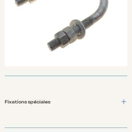
Fixations spéciales
Connecteurs bois, broches, tirefonds, étriers (U-BOLT),