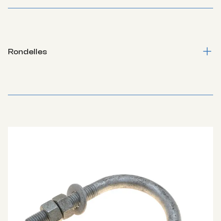
Rondelles
Toutes rondelles, métal, charpente bois, toutes duretés. Y
compris platines carrées.