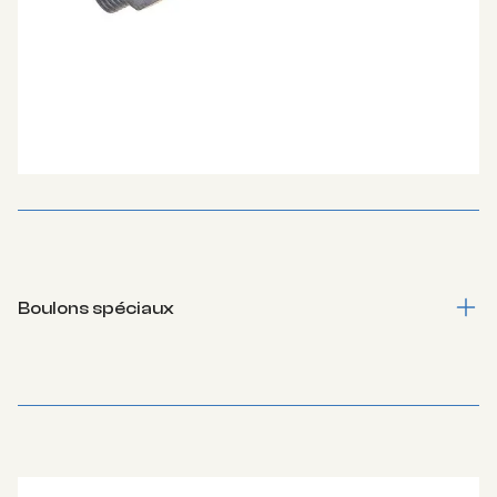
Boulons spéciaux
Tête gendarmes, Poêliers, TRCC, JapyToutes les têtes
spéciales pour toutes vos applications métier