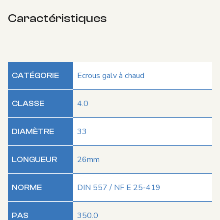
Caractéristiques
Ecrous galv à chaud
CATÉGORIE
4.0
CLASSE
33
DIAMÈTRE
26mm
LONGUEUR
DIN 557 / NF E 25-419
NORME
350.0
PAS