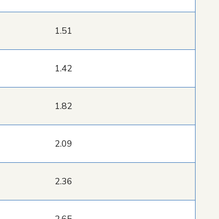
1.51
1.42
1.82
2.09
2.36