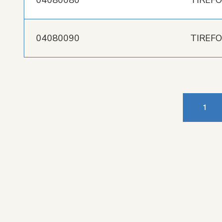
04080080
TIREFO
04080090
TIREFO
1