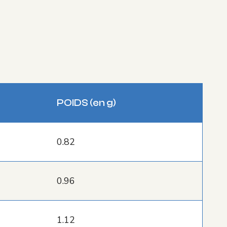
POIDS (
en g
)
0.82
0.96
1.12