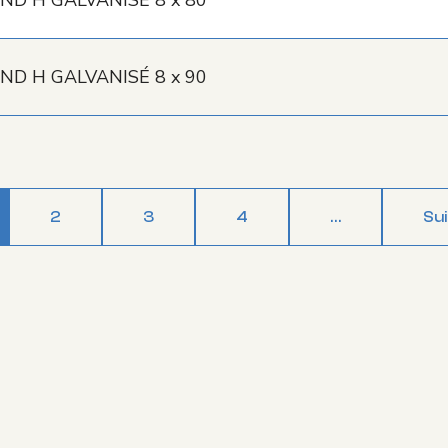
ND H GALVANISÉ 8 x 80
ND H GALVANISÉ 8 x 90
2
3
4
…
Su
5