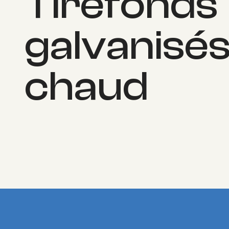
Tirefonds
galvanisés
chaud