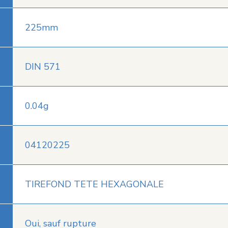
225mm
DIN 571
0.04g
04120225
TIREFOND TETE HEXAGONALE
Oui, sauf rupture